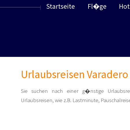
Startseite
Fl�ge
Hot
Urlaubsreisen Varadero
Sie suchen nach einer g�nstige Urlaubsre
Urlaubsreisen, wie z.B. Lastminute, Pauschalreis