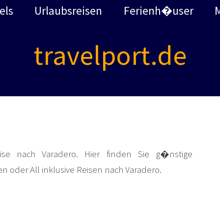
els
Urlaubsreisen
Ferienh�user
travelport.de
ise nach Varadero. Hier finden Sie g�nstige
en oder All inklusive Reisen nach Varadero.