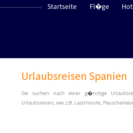
Startseite
Fl�ge
Hot
Urlaubsreisen Spanien
Sie suchen nach einer g�nstige Urlaubsre
Urlaubsreisen, wie z.B. Lastminute, Pauschalreis