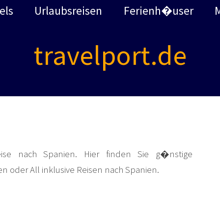
els
Urlaubsreisen
Ferienh�user
travelport.de
ise nach Spanien. Hier finden Sie g�nstige
en oder All inklusive Reisen nach Spanien.