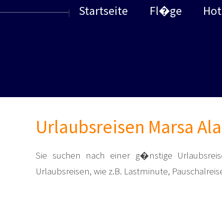
Startseite
Fl�ge
Hot
Urlaubsreisen Marsa Al
Sie suchen nach einer g�nstige Urlaubsrei
Urlaubsreisen, wie z.B. Lastminute, Pauschalreis