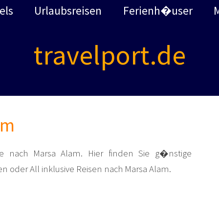
els
Urlaubsreisen
Ferienh�user
travelport.de
am
se nach Marsa Alam. Hier finden Sie g�nstige
en oder All inklusive Reisen nach Marsa Alam.