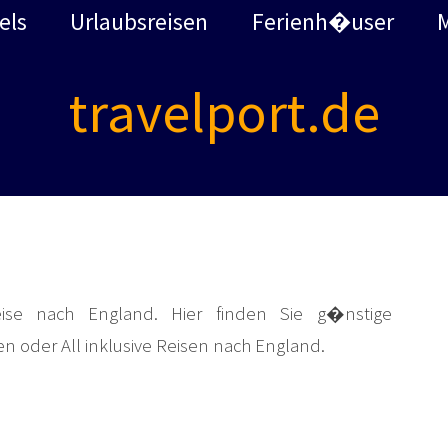
els
Urlaubsreisen
Ferienh�user
travelport.de
ise nach England. Hier finden Sie g�nstige
en oder All inklusive Reisen nach England.