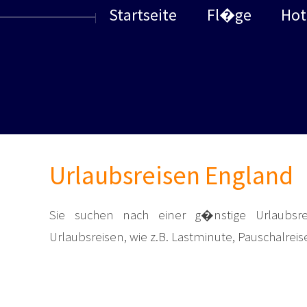
Startseite
Fl�ge
Hot
Urlaubsreisen England
Sie suchen nach einer g�nstige Urlaubsre
Urlaubsreisen, wie z.B. Lastminute, Pauschalreis