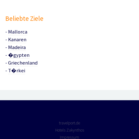
Beliebte Ziele
-
Mallorca
-
Kanaren
-
Madeira
-
�gypten
-
Griechenland
-
T�rkei
travelport.de
Hotels Zakynthos
Impressum