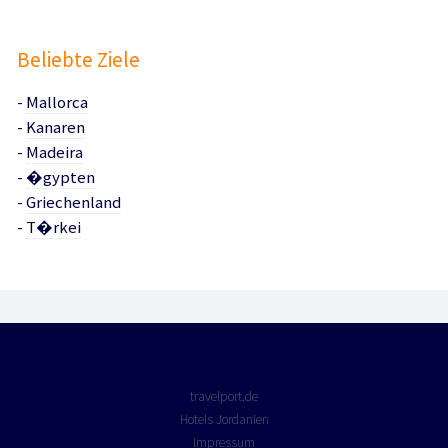
Beliebte Ziele
-
Mallorca
-
Kanaren
-
Madeira
-
�gypten
-
Griechenland
-
T�rkei
travelport.de
Hotels Jordanien
Impressum