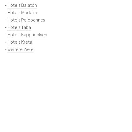
-
Hotels Balaton
-
Hotels Madeira
-
Hotels Peloponnes
-
Hotels Taba
-
Hotels Kappadokien
-
Hotels Kreta
-
weitere Ziele