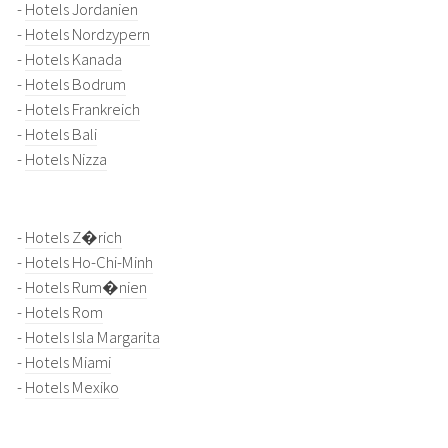
-
Hotels Jordanien
-
Hotels Nordzypern
-
Hotels Kanada
-
Hotels Bodrum
-
Hotels Frankreich
-
Hotels Bali
-
Hotels Nizza
-
Hotels Z�rich
-
Hotels Ho-Chi-Minh
-
Hotels Rum�nien
-
Hotels Rom
-
Hotels Isla Margarita
-
Hotels Miami
-
Hotels Mexiko