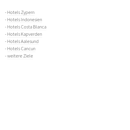
-
Hotels Zypern
-
Hotels Indonesien
-
Hotels Costa Blanca
-
Hotels Kapverden
-
Hotels Aalesund
-
Hotels Cancun
-
weitere Ziele