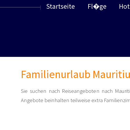
Startseite
Fl�ge
Hot
Familienurlaub Mauriti
Sie suchen nach Reiseangeboten nach Mauriti
Angebote beinhalten teilweise extra Familienzi