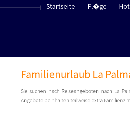
Startseite
Fl�ge
Hot
Familienurlaub La Palm
Sie suchen nach Reiseangeboten nach La Palm
Angebote beinhalten teilweise extra Familienzi